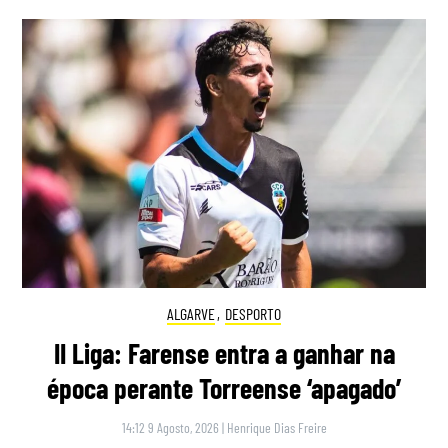
ALGARVE
,
DESPORTO
II Liga: Farense entra a ganhar na
época perante Torreense ‘apagado’
14:12 9 Agosto, 2026
|
Henrique Dias Freire