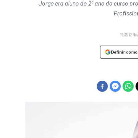
Jorge era aluno do 2º ano do curso pr
Profissio
15:35 12 No
Definir como