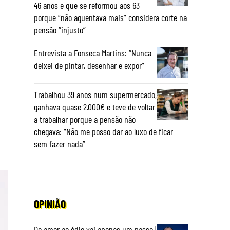
46 anos e que se reformou aos 63
porque “não aguentava mais” considera corte na
pensão “injusto”
Entrevista a Fonseca Martins: “Nunca
deixei de pintar, desenhar e expor”
Trabalhou 39 anos num supermercado,
ganhava quase 2.000€ e teve de voltar
a trabalhar porque a pensão não
chegava: “Não me posso dar ao luxo de ficar
sem fazer nada”
OPINIÃO
Do amor ao ódio vai apenas um passo |