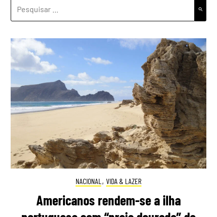
PESQUISAR
POR:
NACIONAL
,
VIDA & LAZER
Americanos rendem-se a ilha
portuguesa com “praia dourada” de