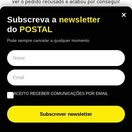
ver o pedido recusado e acabou por conseguir
uma decisão favorável
×
Subscreva a
newsletter
do
POSTAL
Pode sempre cancelar a qualquer momento
ACEITO RECEBER COMUNICAÇÕES POR EMAIL
Subscrever newsletter
NACIONAL
Sismo de magnitude 3,5 sentido em