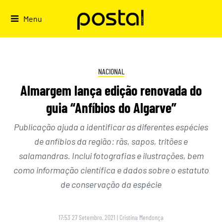
Skip
to
Menu
content
NACIONAL
Almargem lança edição renovada do
guia “Anfíbios do Algarve”
Publicação ajuda a identificar as diferentes espécies
de anfíbios da região: rãs, sapos, tritões e
salamandras. Inclui fotografias e ilustrações, bem
como informação científica e dados sobre o estatuto
de conservação da espécie
17:53 27 Setembro, 2021
|
Cristina Mendonça