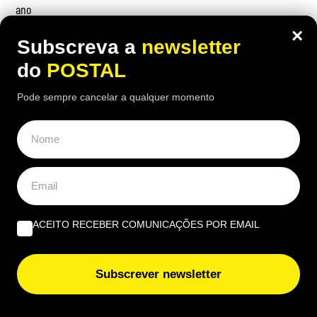
ano
×
Subscreva a
newsletter
do
POSTAL
OPINIÃO
Pode sempre cancelar a qualquer momento
Do amor ao ódio vai apenas um passo | Por Henrique
Dias Freire
Albufeira, trânsito, ruído e equilíbrio | Por António
Nóbrega
ACEITO RECEBER COMUNICAÇÕES POR EMAIL
Governantes no Algarve: de reino a região transnacional
| Por Virgílio Machado
Subscrever newsletter
EUROPE DIRECT ALGARVE