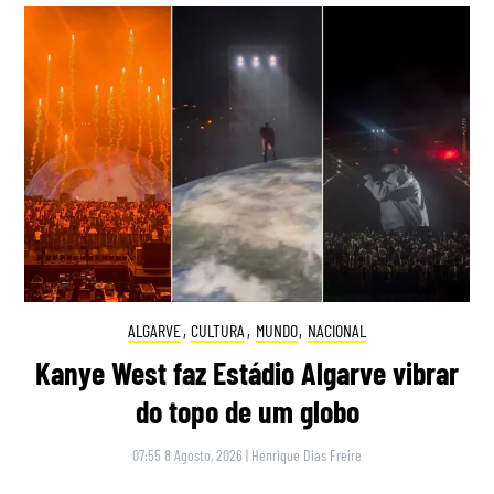
ALGARVE
,
CULTURA
,
MUNDO
,
NACIONAL
Kanye West faz Estádio Algarve vibrar
do topo de um globo
07:55 8 Agosto, 2026
|
Henrique Dias Freire