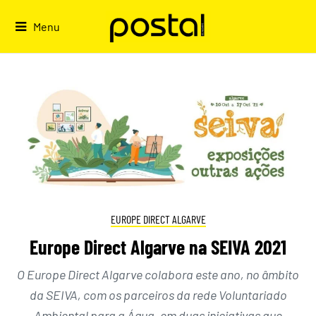
Skip
to
Menu
content
EUROPE DIRECT ALGARVE
Europe Direct Algarve na SEIVA 2021
O Europe Direct Algarve colabora este ano, no âmbito
da SEIVA, com os parceiros da rede Voluntariado
Ambiental para a Água, em duas iniciativas que