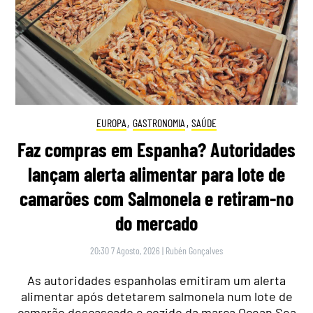
EUROPA
,
GASTRONOMIA
,
SAÚDE
Faz compras em Espanha? Autoridades
lançam alerta alimentar para lote de
camarões com Salmonela e retiram-no
do mercado
20:30 7 Agosto, 2026
|
Rubén Gonçalves
As autoridades espanholas emitiram um alerta
alimentar após detetarem salmonela num lote de
camarão descascado e cozido da marca Ocean Sea