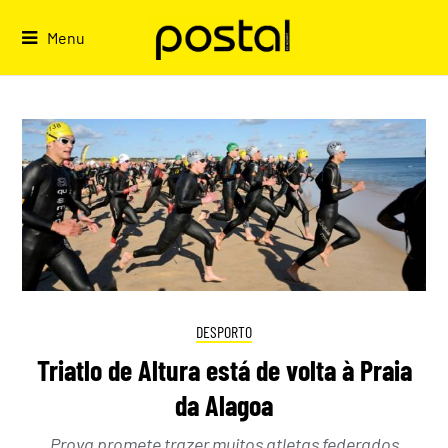
Skip
to
Menu
content
DESPORTO
Triatlo de Altura está de volta à Praia
da Alagoa
Prova promete trazer muitos atletas federados