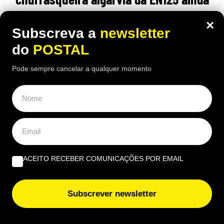
pode comer “excelente frango à Guia”
×
por 6,50€
Subscreva a
newsletter
do
POSTAL
16:40 5 Agosto, 2026
|
João Luís
Pode sempre cancelar a qualquer momento
Há uma paragem na Nacional 125 onde uma das
receitas mais conhecidas de frango assado do
Algarve continuam a chamar clientes durante o
verão
ACEITO RECEBER COMUNICAÇÕES POR EMAIL
Subscrever newsletter