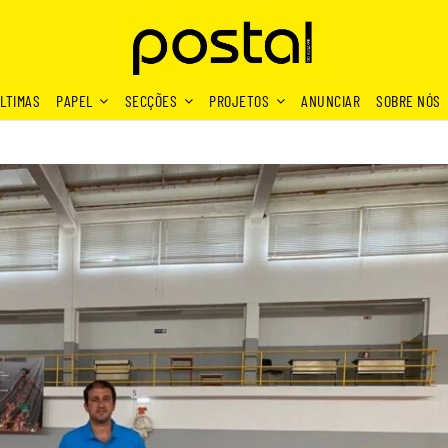
LTIMAS
PAPEL
SECÇÕES
PROJETOS
ANUNCIAR
SOBRE NÓS