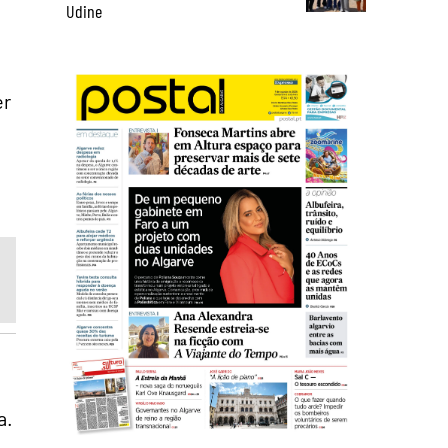
Udine
er
o
a.