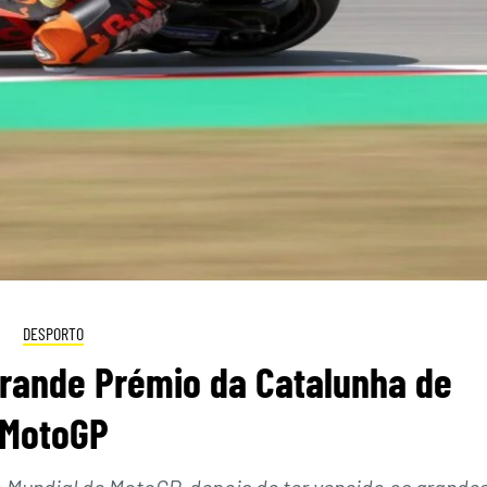
DESPORTO
Grande Prémio da Catalunha de
MotoGP
no Mundial de MotoGP, depois de ter vencido os grande