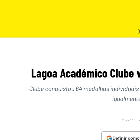
Skip
to
content
Ú
Lagoa Académico Clube v
Clube conquistou 64 medalhas individuais 
igualmente
11:55 14 De
Definir como