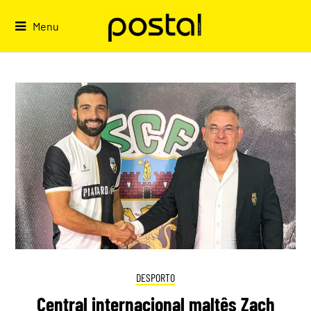
Skip
to
Menu
content
DESPORTO
Central internacional maltês Zach