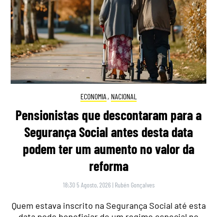
ECONOMIA
,
NACIONAL
Pensionistas que descontaram para a
Segurança Social antes desta data
podem ter um aumento no valor da
reforma
18:30 5 Agosto, 2026
|
Rubén Gonçalves
Quem estava inscrito na Segurança Social até esta
data pode beneficiar de um regime especial no