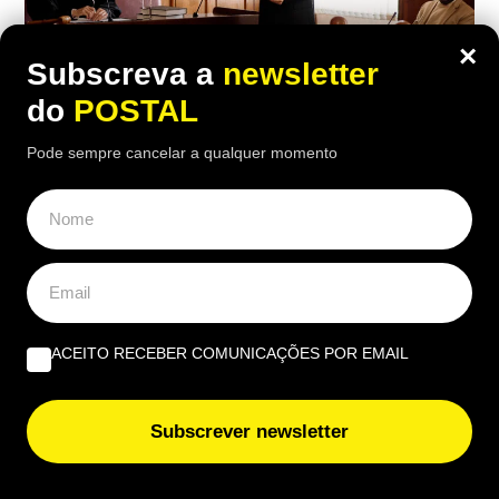
×
Subscreva a
newsletter
do
POSTAL
Pode sempre cancelar a qualquer momento
NACIONAL
Mulher divorcia-se e recebe 45 mil
euros do ex-marido por 15 anos de
trabalho doméstico: tribunal teve
ACEITO RECEBER COMUNICAÇÕES POR EMAIL
‘palavra final’
19:50 7 Agosto, 2026
|
Luís Santos
Subscrever newsletter
Após o divórcio, tribunal reconheceu o valor
económico de 15 anos de trabalho doméstico e