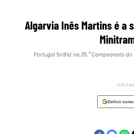
Algarvia Inês Martins é a
Minitra
Portugal ‘brilha’ na 35.° Campeonato d
17:49 21 No
Definir como