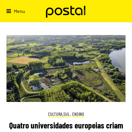
Skip
to
Menu
content
CULTURA.SUL
,
ENSINO
Quatro universidades europeias criam