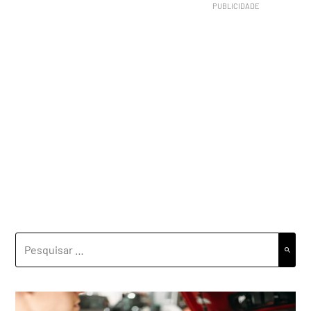
PESQUISAR
POR: