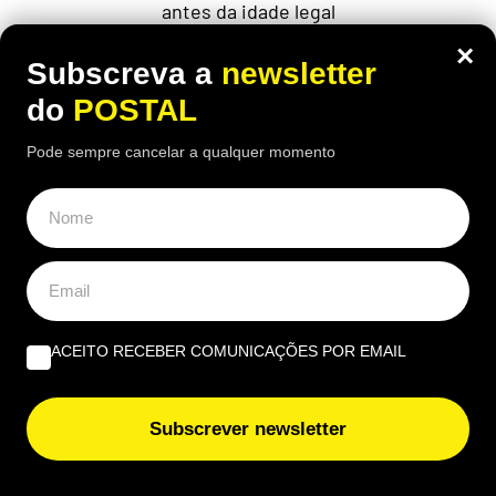
antes da idade legal
×
Subscreva a
newsletter
do
POSTAL
Pode sempre cancelar a qualquer momento
ACEITO RECEBER COMUNICAÇÕES POR EMAIL
EUROPA
,
GASTRONOMIA
,
SAÚDE
Subscrever newsletter
Faz compras em Espanha? Autoridades