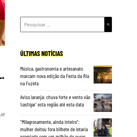
PESQUISAR
POR:
ÚLTIMAS NOTÍCIAS
Música, gastronomia e artesanato
.
marcam nova edição da Festa da Ria
na Fuzeta
Aviso laranja: chuva forte e vento vão
‘castigar’ esta região até esta data
ue
“Milagrosamente, ainda inteiro”:
mulher deitou fora bilhete de lotaria
premiado com um milhão de euros