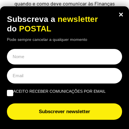
quando e como deve comunicar às Finanças
×
Subscreva a
newsletter
do
POSTAL
ÚLTIMAS NOTÍCIAS
Pode sempre cancelar a qualquer momento
Trabalhadores do Algarve voltam às ruas por melhores
salários e condições laborais
Quem tem menos de 15 anos de descontos pode pedir
esta pensão em Portugal se cumprir estes requisitos
ACEITO RECEBER COMUNICAÇÕES POR EMAIL
Pablu e Davilla animam Dia Internacional da Juventude
em Tavira
Subscrever newsletter
Adeus IUC e IPO em Portugal: carros matriculados antes
desta data podem ficar isentos se cumprirem estes