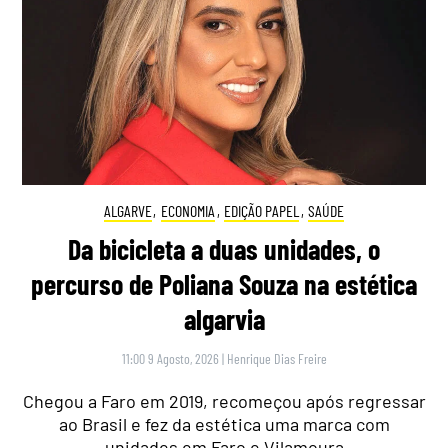
ALGARVE
,
ECONOMIA
,
EDIÇÃO PAPEL
,
SAÚDE
Da bicicleta a duas unidades, o
percurso de Poliana Souza na estética
algarvia
11:00 9 Agosto, 2026
|
Henrique Dias Freire
Chegou a Faro em 2019, recomeçou após regressar
ao Brasil e fez da estética uma marca com
unidades em Faro e Vilamoura