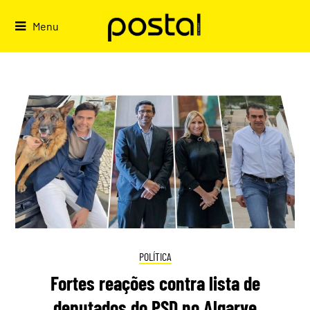
Skip
to
Menu
content
POLÍTICA
Fortes reações contra lista de
deputados do PSD no Algarve