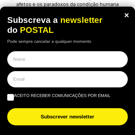
afetos e os paradoxos da condição humana
×
Subscreva a
newsletter
do
POSTAL
Pode sempre cancelar a qualquer momento
ACEITO RECEBER COMUNICAÇÕES POR EMAIL
ECONOMIA
,
MUNDO
Subscrever newsletter
Trabalhador de 60 anos foi despedido