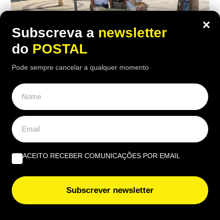
×
Subscreva a
newsletter
do
POSTAL
Pode sempre cancelar a qualquer momento
ALGARVE
,
NACIONAL
Tiago viveu em Castro Marim e trocou a
engenharia pelos gelados artesanais da
família
ACEITO RECEBER COMUNICAÇÕES POR EMAIL
07:00 2 Agosto, 2026
|
JN
Após uma década na engenharia, Tiago Correia
Subscrever newsletter
regressou a Mértola para dar futuro aos gelados
Nicolau, um legado familiar com 66 anos e 20
sabores