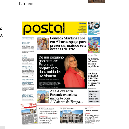
Palmeiro
z
as