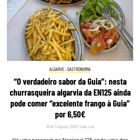
ALGARVE
,
GASTRONOMIA
“O verdadeiro sabor da Guia”: nesta
churrasqueira algarvia da EN125 ainda
pode comer “excelente frango à Guia”
por 6,50€
16:40 5 Agosto, 2026
|
João Luís
Há uma paragem na Nacional 125 onde uma das