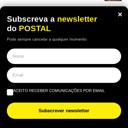
União Europeia ‘aperta’: novas regras europeias vão
×
proibir estas embalagens e algumas entram em vigor já
Subscreva a
newsletter
nesta data
do
POSTAL
Pode sempre cancelar a qualquer momento
ACEITO RECEBER COMUNICAÇÕES POR EMAIL
Subscrever newsletter