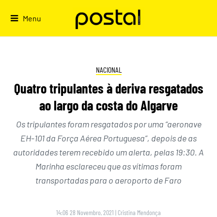
Skip
to
Menu
content
NACIONAL
Quatro tripulantes à deriva resgatados
ao largo da costa do Algarve
Os tripulantes foram resgatados por uma “aeronave
EH-101 da Força Aérea Portuguesa”, depois de as
autoridades terem recebido um alerta, pelas 19:30. A
Marinha esclareceu que as vítimas foram
transportadas para o aeroporto de Faro
14:06 28 Novembro, 2021
|
Cristina Mendonça