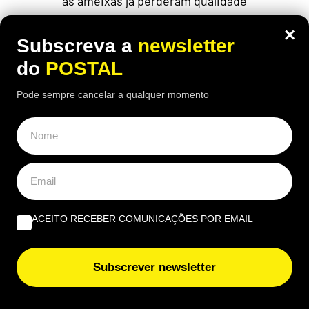
as ameixas já perderam qualidade
×
Subscreva a
newsletter
do
POSTAL
Pode sempre cancelar a qualquer momento
ACEITO RECEBER COMUNICAÇÕES POR EMAIL
MUNDO
,
SAÚDE
Subscrever newsletter
Autoridades americanas ‘alertam’ para
surto de doença que já provocou