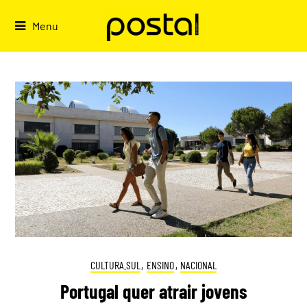
Skip
to
Menu
content
CULTURA.SUL
,
ENSINO
,
NACIONAL
Portugal quer atrair jovens