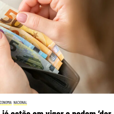
CONOMIA
NACIONAL
 já estão em vigor e podem ‘dar