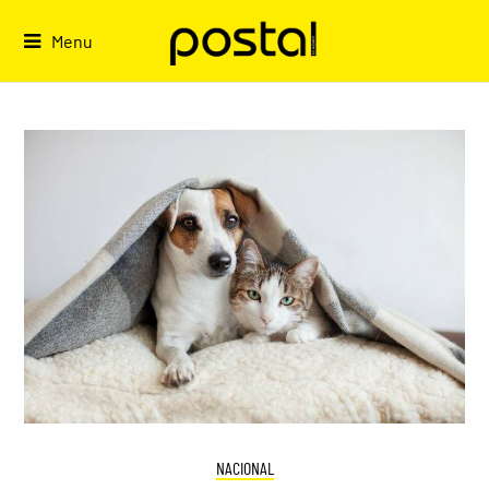
Skip
to
Menu
content
NACIONAL