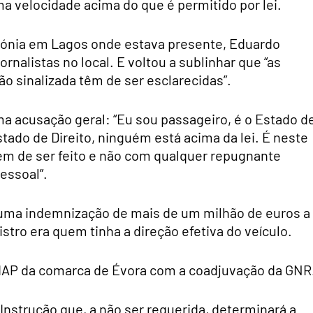
ma velocidade acima do que é permitido por lei.
mónia em Lagos onde estava presente, Eduardo
rnalistas no local. E voltou a sublinhar que “as
o sinalizada têm de ser esclarecidas”.
a acusação geral: “Eu sou passageiro, é o Estado d
stado de Direito, ninguém está acima da lei. É neste
em de ser feito e não com qualquer repugnante
essoal”.
 uma indemnização de mais de um milhão de euros a
tro era quem tinha a direção efetiva do veículo.
o DIAP da comarca de Évora com a coadjuvação da GNR
Instrução que, a não ser requerida, determinará a