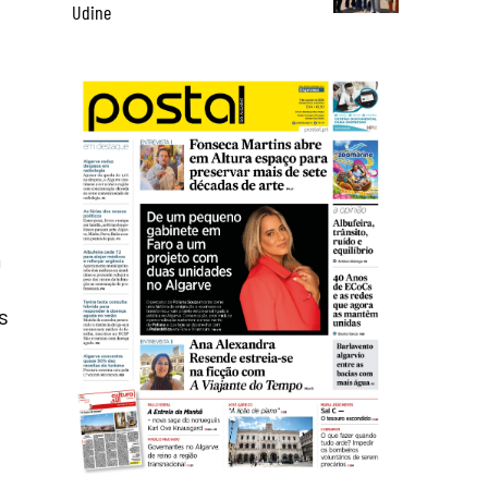
Udine
m
s