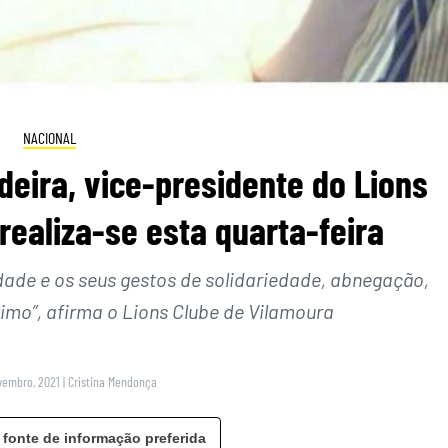
NACIONAL
eira, vice-presidente do Lions
realiza-se esta quarta-feira
dade e os seus gestos de solidariedade, abnegação,
imo”, afirma o Lions Clube de Vilamoura
vembro, 2021
|
Cristina Mendonça
 fonte de informação preferida