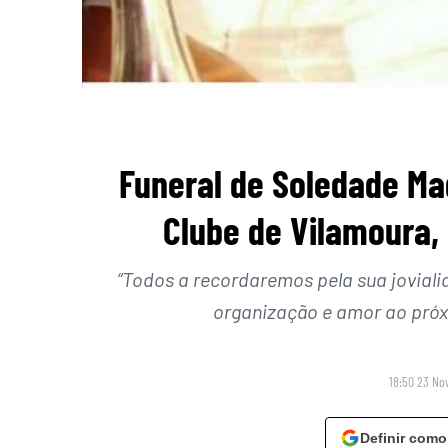
Funeral de Soledade Mad
Clube de Vilamoura, 
“Todos a recordaremos pela sua joviali
organização e amor ao próx
18:50 23 No
Definir como