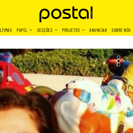
LTIMAS
PAPEL
SECÇÕES
PROJETOS
ANUNCIAR
SOBRE NÓS