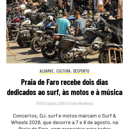
ALGARVE
,
CULTURA
,
DESPORTO
Praia de Faro recebe dois dias
dedicados ao surf, às motos e à música
07:00 6 Agosto, 2026
|
Cristina Mendonça
Concertos, DJ, surf e motos marcam o Surf &
Wheels 2026, que decorre a 7 e 8 de agosto, na
Praia de Faro, com propostas para todos