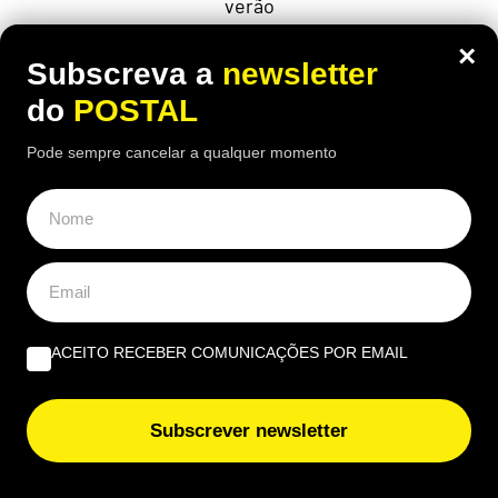
verão
×
Subscreva a
newsletter
do
POSTAL
ÚLTIMAS NOTÍCIAS
Pode sempre cancelar a qualquer momento
Vem aí chuva, trovoada e poeiras: mau tempo chega já
nesta data e estas são as regiões afetadas (não é nos
Açores)
“Trabalhei desde os 14 anos e com 46 anos de
descontos tiraram‑me 18% da pensão”: homem
despedido aos 60 foi forçado a reformar‑se aos 62
ACEITO RECEBER COMUNICAÇÕES POR EMAIL
“Anel de diamante”: este fenómeno raro durante o
eclipse solar vai durar cerca de 26 segundos e é isto
Subscrever newsletter
que vai acontecer
Selos no para‑brisas: lei mudou mas muitos