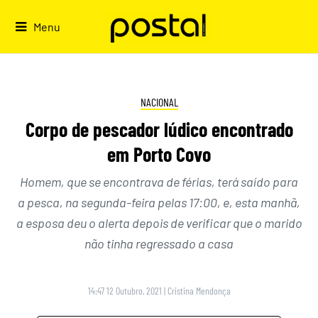
Skip
to
Menu
content
NACIONAL
Corpo de pescador lúdico encontrado
em Porto Covo
Homem, que se encontrava de férias, terá saído para
a pesca, na segunda-feira pelas 17:00, e, esta manhã,
a esposa deu o alerta depois de verificar que o marido
não tinha regressado a casa
14:47 12 Outubro, 2021
|
Cristina Mendonça