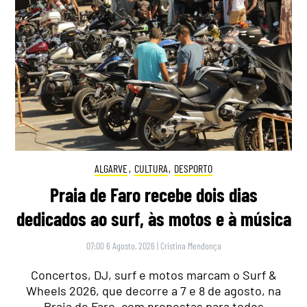
ALGARVE
,
CULTURA
,
DESPORTO
Praia de Faro recebe dois dias
dedicados ao surf, às motos e à música
07:00 6 Agosto, 2026
|
Cristina Mendonça
Concertos, DJ, surf e motos marcam o Surf &
Wheels 2026, que decorre a 7 e 8 de agosto, na
Praia de Faro, com propostas para todos