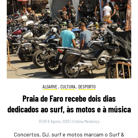
ALGARVE
,
CULTURA
,
DESPORTO
Praia de Faro recebe dois dias
dedicados ao surf, às motos e à música
07:00 6 Agosto, 2026
|
Cristina Mendonça
Concertos, DJ, surf e motos marcam o Surf &