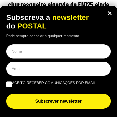
churrasqueira algarvia da EN125 ainda
pode comer “excelente frango à Guia”
×
Subscreva a
newsletter
por 6,50€
do
POSTAL
16:40 5 Agosto, 2026
|
João Luís
Pode sempre cancelar a qualquer momento
Há uma paragem na Nacional 125 onde uma das
receitas mais conhecidas de frango assado do
Algarve continuam a chamar clientes durante o
verão
ACEITO RECEBER COMUNICAÇÕES POR EMAIL
Subscrever newsletter