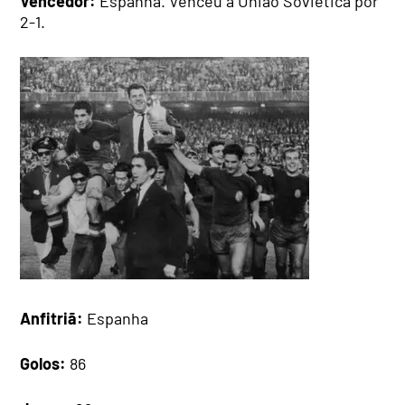
Vencedor:
Espanha. Venceu a União Soviética por
2-1.
Anfitriã:
Espanha
Golos:
86