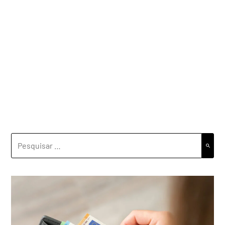
PESQUISAR
POR: