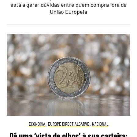
está a gerar dúvidas entre quem compra fora da
União Europeia
ECONOMIA
,
EUROPE DIRECT ALGARVE
,
NACIONAL
Dê uma ‘vista de olhos’ à sua carteira: