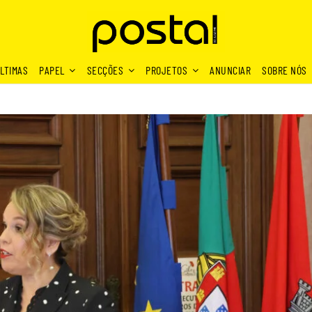
LTIMAS
PAPEL
SECÇÕES
PROJETOS
ANUNCIAR
SOBRE NÓS