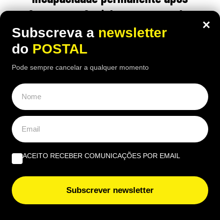
Segurança Social a ter recusado:
×
tribunal teve decisão final
Subscreva a
newsletter
do
POSTAL
20:00 7 Agosto, 2026
|
João Luís
Pode sempre cancelar a qualquer momento
O homem recorreu ao tribunal espanhol depois de
ver o pedido recusado e acabou por conseguir
uma decisão favorável
ACEITO RECEBER COMUNICAÇÕES POR EMAIL
Subscrever newsletter