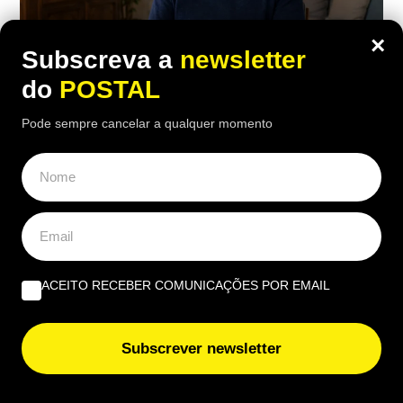
×
Subscreva a
newsletter
do
POSTAL
Pode sempre cancelar a qualquer momento
ECONOMIA
,
EUROPA
“Fui castigado e não mereço”:
enfermeiro com 43 anos de descontos
reformou-se 6 meses antes do tempo e
considera corte na pensão “injusto”
ACEITO RECEBER COMUNICAÇÕES POR EMAIL
16:00 6 Agosto, 2026
|
Gonçalo Viegas
Ex-enfermeiro espanhol considera o valor da sua
Subscrever newsletter
pensão injusto, por lhe terem sido tirados 50 anos
para "toda a vida", após reformar-se seis meses
antes da idade legal