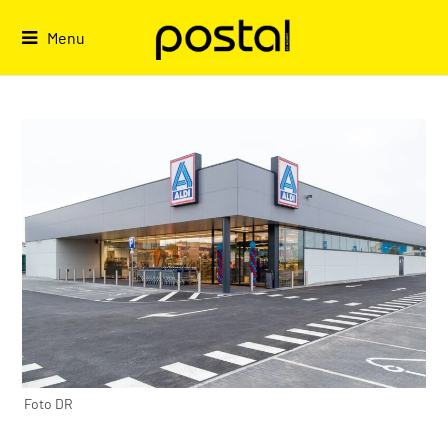
Skip
to
Menu
content
Foto DR