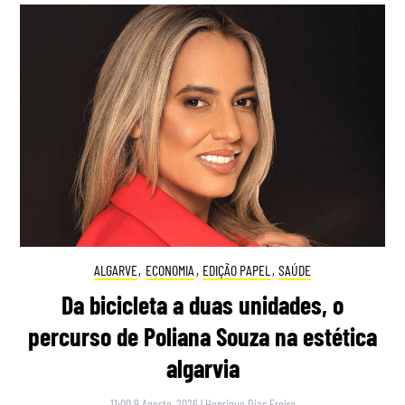
ALGARVE
,
ECONOMIA
,
EDIÇÃO PAPEL
,
SAÚDE
Da bicicleta a duas unidades, o
percurso de Poliana Souza na estética
algarvia
11:00 9 Agosto, 2026
|
Henrique Dias Freire