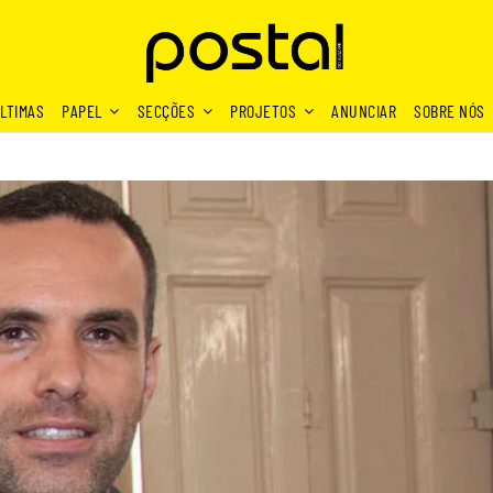
LTIMAS
PAPEL
SECÇÕES
PROJETOS
ANUNCIAR
SOBRE NÓS