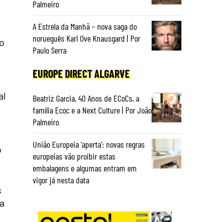
Palmeiro
A Estrela da Manhã – nova saga do
norueguês Karl Ove Knausgard | Por
no
Paulo Serra
EUROPE DIRECT ALGARVE
al
Beatriz Garcia, 40 Anos de ECoCs, a
família Ecoc e a Next Culture | Por João
Palmeiro
União Europeia ‘aperta’: novas regras
o
europeias vão proibir estas
embalagens e algumas entram em
vigor já nesta data
s
na