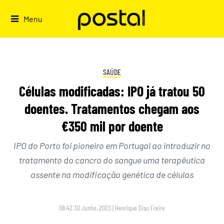
Skip
to
Menu
content
SAÚDE
Células modificadas: IPO já tratou 50
doentes. Tratamentos chegam aos
€350 mil por doente
IPO do Porto foi pioneiro em Portugal ao introduzir no
tratamento do cancro do sangue uma terapêutica
assente na modificação genética de células
08:42 30 Junho, 2023
|
Henrique Dias Freire