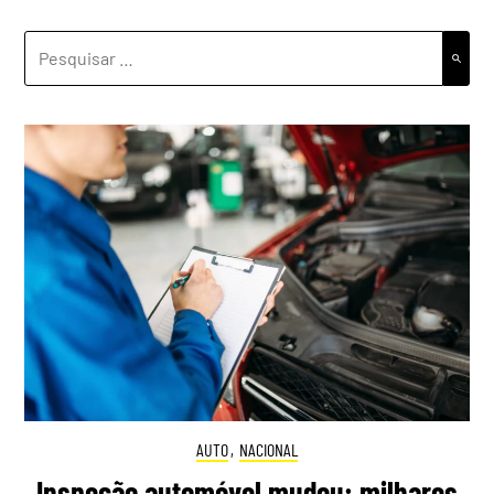
PESQUISAR
POR:
AUTO
,
NACIONAL
Inspeção automóvel mudou: milhares