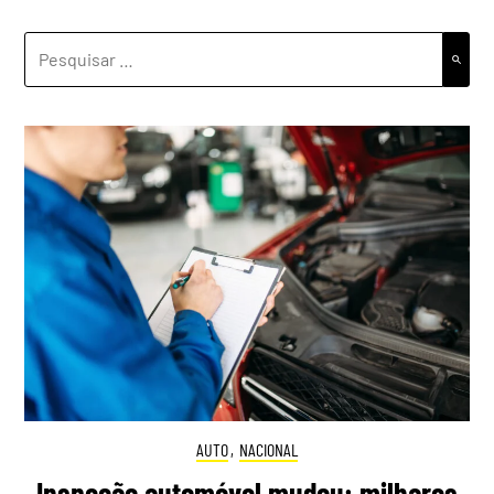
PESQUISAR
POR:
AUTO
,
NACIONAL
Inspeção automóvel mudou: milhares