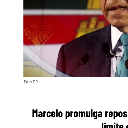
Foto DR
Marcelo promulga repos
limite