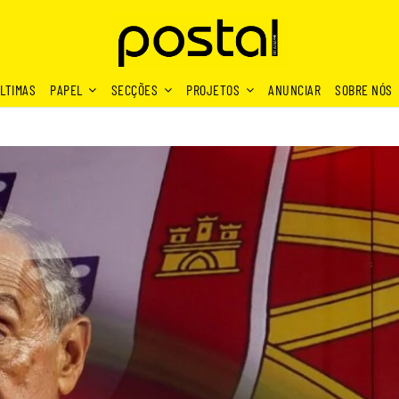
LTIMAS
PAPEL
SECÇÕES
PROJETOS
ANUNCIAR
SOBRE NÓS