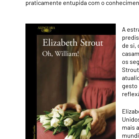
praticamente entupida com o conhecimento
A estr
predis
de si,
casame
os seg
Strou
atuali
gesto 
reflex
Elizab
Unido
mais a
mundi