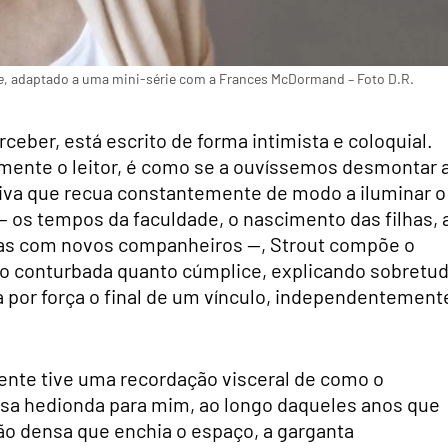
e
, adaptado a uma mini-série com a Frances McDormand – Foto D.R.
rceber, está escrito de forma intimista e coloquial.
amente o leitor, é como se a ouvíssemos desmontar 
tiva que recua constantemente de modo a iluminar o
 os tempos da faculdade, o nascimento das filhas, 
itas com novos companheiros —, Strout compõe o
ão conturbada quanto cúmplice, explicando sobretu
 por força o final de um vínculo, independentement
ente tive uma recordação visceral de como o
isa hedionda para mim, ao longo daqueles anos que
ão densa que enchia o espaço, a garganta