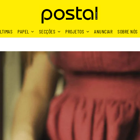
LTIMAS
PAPEL
SECÇÕES
PROJETOS
ANUNCIAR
SOBRE NÓS