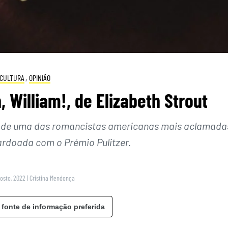
CULTURA
,
OPINIÃO
 William!, de Elizabeth Strout
ra de uma das romancistas americanas mais aclamada
ardoada com o Prémio Pulitzer.
gosto, 2022
|
Cristina Mendonça
 fonte de informação preferida