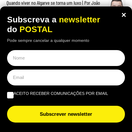
Quando viver no Algarve se torna um luxo | Por João
Rúben Silva
×
Subscreva a
newsletter
Um olho no burro, outro no cigano | Por José Figueiredo
do
POSTAL
Santos
Pode sempre cancelar a qualquer momento
Bilhete Postal: Nós, os não fumadores, não vamos para
férias para fumar | Por Eduardo Costa
EUROPE DIRECT ALGARVE
Cultura e sustentabilidade marcam terceira edição da
ACEITO RECEBER COMUNICAÇÕES POR EMAIL
Al-Bauhaus Dream Academy
Erasmus+ leva alunos e docentes do Agrupamento João
Subscrever newsletter
de Deus a Modena e Udine