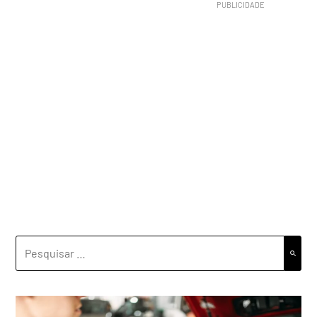
PESQUISAR
POR: