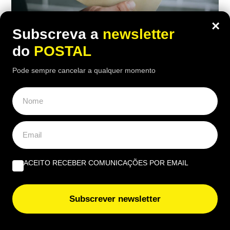
×
Subscreva a
newsletter
do
POSTAL
Pode sempre cancelar a qualquer momento
ECONOMIA
,
NACIONAL
Recebeu dinheiro de presente? Este
detalhe pode obrigar a entregar parte
do valor ao Estado
16:16 7 Agosto, 2026
|
João Luís
ACEITO RECEBER COMUNICAÇÕES POR EMAIL
Nem todo o dinheiro de presente é inofensivo: o
Fisco pode exigir declaração e até imposto. Saiba
quando e como deve comunicar às Finanças
Subscrever newsletter